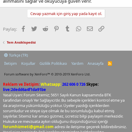
alınmasını sağlar ve okuyucuya güven verir.
Cevap yazmak için giriş yap yada kayıt ol.
Facebook
Twitter
Reddit
Pinterest
Tumblr
WhatsApp
E-posta
Link
Paylaş:
Tem Ansiklopedisi
Türkçe (TR)
İletişim
Koşullar
Gizlilik Politikası
Yardım
Anasayfa
R
S
S
Forum software by XenForo™
© 2010-2019 XenForo Ltd.
Reklam ve İletişim:
Whatsapp:
262 606 0 726
Skype:
live:2dedd6a4f1da91be
Yasal Uyarı: Forum Sitemiz; 5651 Sayılı Kanun kapsamında BTK
tarafından onaylı Yer Sağlayıcı'dır. Bu sebeple içerikleri kontrol etme ya
da araştırma yükümlülüğü yoktur. Üyeler yazdığı içeriklerden
sorumludur ve siteye üye olmak ile bu sorumluluğu kabul etmiş
sayılırlar. Sitemiz kar amacı gütmez, ücretsiz bilgi paylaşım merkezidir.
Hukuka ve mevzuata aykırı olduğunu düşündüğünüz içeriği
forumhizmeti@gmail.com
adresi ile iletişime geçerek bildirebilirsiniz.