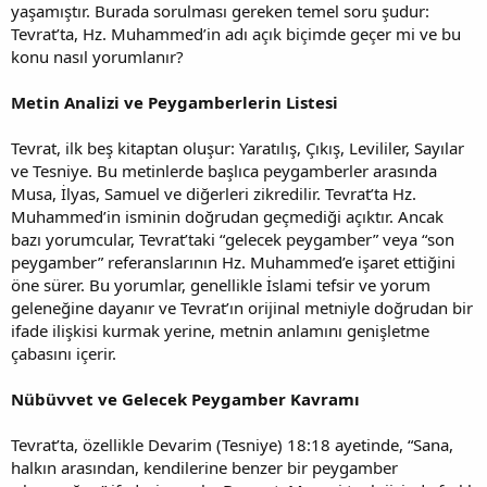
yaşamıştır. Burada sorulması gereken temel soru şudur:
Tevrat’ta, Hz. Muhammed’in adı açık biçimde geçer mi ve bu
konu nasıl yorumlanır?
Metin Analizi ve Peygamberlerin Listesi
Tevrat, ilk beş kitaptan oluşur: Yaratılış, Çıkış, Levililer, Sayılar
ve Tesniye. Bu metinlerde başlıca peygamberler arasında
Musa, İlyas, Samuel ve diğerleri zikredilir. Tevrat’ta Hz.
Muhammed’in isminin doğrudan geçmediği açıktır. Ancak
bazı yorumcular, Tevrat’taki “gelecek peygamber” veya “son
peygamber” referanslarının Hz. Muhammed’e işaret ettiğini
öne sürer. Bu yorumlar, genellikle İslami tefsir ve yorum
geleneğine dayanır ve Tevrat’ın orijinal metniyle doğrudan bir
ifade ilişkisi kurmak yerine, metnin anlamını genişletme
çabasını içerir.
Nübüvvet ve Gelecek Peygamber Kavramı
Tevrat’ta, özellikle Devarim (Tesniye) 18:18 ayetinde, “Sana,
halkın arasından, kendilerine benzer bir peygamber