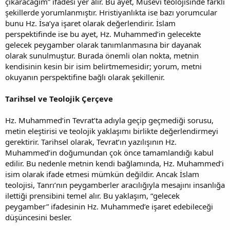
çıkaracağım” ifadesi yer alır. Bu ayet, Musevi teolojisinde farklı
şekillerde yorumlanmıştır. Hristiyanlıkta ise bazı yorumcular
bunu Hz. İsa’ya işaret olarak değerlendirir. İslam
perspektifinde ise bu ayet, Hz. Muhammed’in gelecekte
gelecek peygamber olarak tanımlanmasına bir dayanak
olarak sunulmuştur. Burada önemli olan nokta, metnin
kendisinin kesin bir isim belirtmemesidir; yorum, metni
okuyanın perspektifine bağlı olarak şekillenir.
Tarihsel ve Teolojik Çerçeve
Hz. Muhammed’in Tevrat’ta adıyla geçip geçmediği sorusu,
metin eleştirisi ve teolojik yaklaşımı birlikte değerlendirmeyi
gerektirir. Tarihsel olarak, Tevrat’ın yazılışının Hz.
Muhammed’in doğumundan çok önce tamamlandığı kabul
edilir. Bu nedenle metnin kendi bağlamında, Hz. Muhammed’i
isim olarak ifade etmesi mümkün değildir. Ancak İslam
teolojisi, Tanrı’nın peygamberler aracılığıyla mesajını insanlığa
ilettiği prensibini temel alır. Bu yaklaşım, “gelecek
peygamber” ifadesinin Hz. Muhammed’e işaret edebileceği
düşüncesini besler.