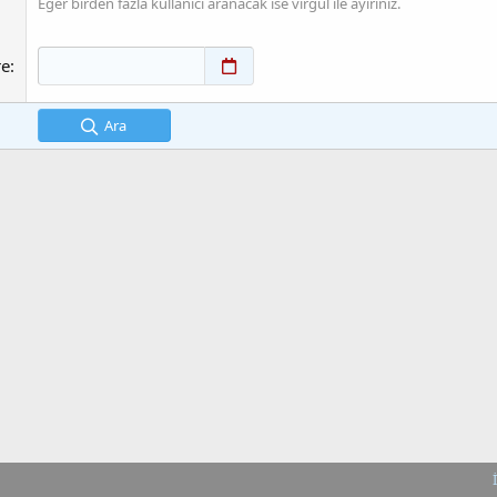
Eğer birden fazla kullanıcı aranacak ise virgül ile ayırınız.
re
Ara