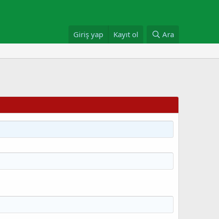
Giriş yap
Kayıt ol
Ara