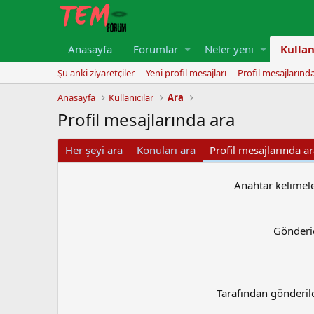
Anasayfa
Forumlar
Neler yeni
Kullan
Şu anki ziyaretçiler
Yeni profil mesajları
Profil mesajlarınd
Anasayfa
Kullanıcılar
Ara
Profil mesajlarında ara
Her şeyi ara
Konuları ara
Profil mesajlarında a
Anahtar kelimel
Gönderi
Tarafından gönderil