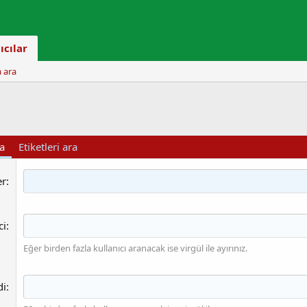
ıcılar
a ara
ra
Etiketleri ara
er
ci
Eğer birden fazla kullanıcı aranacak ise virgül ile ayırınız.
di