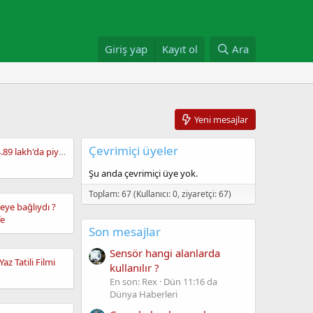
Giriş yap
Kayıt ol
Ara
Yeni mesajlar
Çevrimiçi üyeler
Honda City Sport 14.89 lakh'da piyasaya sürüldü. Güncellenmiş sedanda yeni olan her şeye göz atın
Şu anda çevrimiçi üye yok.
Toplam: 67 (Kullanıcı: 0, ziyaretçi: 67)
eye bağlıydı ?
fe
Son mesajlar
Sensör hangi alanlarda
az Tatili Filmi
kullanılır ?
En son: Rex
Dün 11:16 da
Dünya Haberleri