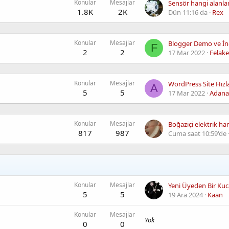
Konular
Mesajlar
Sensör hangi alanlard
1.8K
2K
Dün 11:16 da
Rex
Konular
Mesajlar
F
2
2
17 Mar 2022
Felake
Konular
Mesajlar
A
5
5
17 Mar 2022
Adanal
Konular
Mesajlar
817
987
Cuma saat 10:59'de
Konular
Mesajlar
5
5
19 Ara 2024
Kaan
Konular
Mesajlar
Yok
0
0