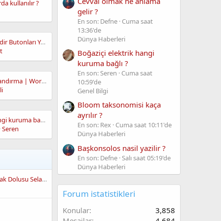
Cevval olmak ne anlama
a kullanılır ?
gelir ?
En son: Defne
Cuma saat
13:36'de
Dünya Haberleri
Blogger Demo ve İndir Butonları Yapmak(Hareketli – En İyisi)
t
Boğaziçi elektrik hangi
kuruma bağlı ?
En son: Seren
Cuma saat
WordPress Site Hızlandırma | WordPress’i Yakmak!
10:59'de
i
Genel Bilgi
Bloom taksonomisi kaça
ayrılır ?
Boğaziçi elektrik hangi kuruma bağlı ?
En son: Rex
Cuma saat 10:11'de
Seren
Dünya Haberleri
Başkonsolos nasil yazilir ?
En son: Defne
Salı saat 05:19'de
Dünya Haberleri
Yeni Üyeden Bir Kucak Dolusu Selam
Forum istatistikleri
Konular
3,858
Mesajlar
4,684