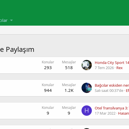
cılar
te Paylaşım
Konular
Mesajlar
293
518
7 Tem 2026
Rex
Konular
Mesajlar
Bağcılar eskiden ner
944
1.2K
Salı saat 00:37'de
E
Konular
Mesajlar
Otel Transilvanya 3: Y
H
9
9
17 Mar 2022
Hasan